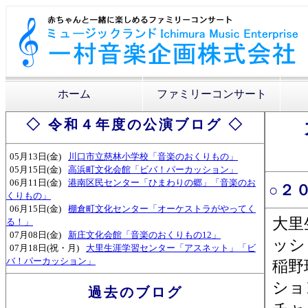
ホーム
ファミリーコンサート
◇ 令和４年度の公演ブログ ◇
05月13日(金)
川口市立慈林小学校「音楽のおくりもの」
05月15日(金)
高浜町文化会館「ビバ！パーカッション」
06月11日(金)
港南区民センター「ひまわりの郷」「音楽のお
○２
くりもの」
06月15日(金)
棚倉町文化センター「オーケストラがやってく
大里
る！」
07月08日(金)
新庄文化会館「音楽のおくりもの12」
ッシ
07月18日(祝・月)
大里生涯学習センター「アスネット」「ビ
バ！パーカッション」
稲野
ショ
過去のブログ