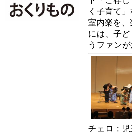
ト「ご存じ
く子育て」
室内楽を、
には、子ど
うファンが
チェロ：児