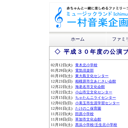
ホーム
ファミ
◇ 平成３０年度の公演ブ
02月12日(火)
青木北小学校
01月29日(火)
電気倶楽部
01月19日(土)
東大島文化センター
12月23日(日)
相模原市立あじさい会館
12月22日(土)
海老名市文化会館
12月22日(土)
小山市立文化センター
12月15日(土)
ちゃたんニライセンター
12月02日(日)
小美玉市生涯学習センター
12月01日(土)
たけのこ保育園
11月22日(火)
田原小学校
11月18日(日)
草加市文化会館
11月10日(土)
黒浜小学校/壬生北小学校