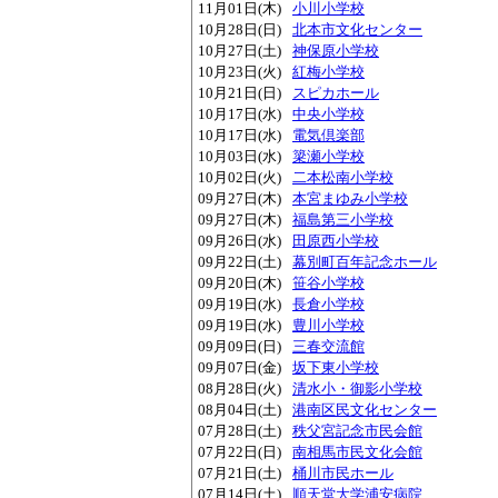
11月01日(木)
小川小学校
10月28日(日)
北本市文化センター
10月27日(土)
神保原小学校
10月23日(火)
紅梅小学校
10月21日(日)
スピカホール
10月17日(水)
中央小学校
10月17日(水)
電気倶楽部
10月03日(水)
簗瀬小学校
10月02日(火)
二本松南小学校
09月27日(木)
本宮まゆみ小学校
09月27日(木)
福島第三小学校
09月26日(水)
田原西小学校
09月22日(土)
幕別町百年記念ホール
09月20日(木)
笹谷小学校
09月19日(水)
長倉小学校
09月19日(水)
豊川小学校
09月09日(日)
三春交流館
09月07日(金)
坂下東小学校
08月28日(火)
清水小・御影小学校
08月04日(土)
港南区民文化センター
07月28日(土)
秩父宮記念市民会館
07月22日(日)
南相馬市民文化会館
07月21日(土)
桶川市民ホール
07月14日(土)
順天堂大学浦安病院