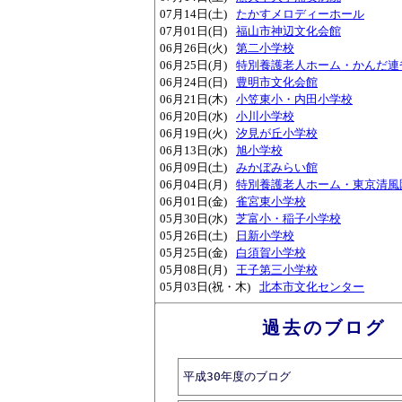
07月14日(土)
たかすメロディーホール
07月01日(日)
福山市神辺文化会館
06月26日(火)
第二小学校
06月25日(月)
特別養護老人ホーム・かんだ連
06月24日(日)
豊明市文化会館
06月21日(木)
小笠東小・内田小学校
06月20日(水)
小川小学校
06月19日(火)
汐見が丘小学校
06月13日(水)
旭小学校
06月09日(土)
みかぼみらい館
06月04日(月)
特別養護老人ホーム・東京清風
06月01日(金)
雀宮東小学校
05月30日(水)
芝富小・稲子小学校
05月26日(土)
日新小学校
05月25日(金)
白須賀小学校
05月08日(月)
王子第三小学校
05月03日(祝・木)
北本市文化センター
過去のブログ
平成30年度のブログ