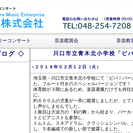
リーコンサート
音楽鑑賞会
音楽教
ログ ◇
川口市立青木北小学校「ビ
○２０１９年０２月１２日（火）
埼玉県・川口市立青木北小学校にて「ビバ！パー
た。フルート付きのスペシャルバージョンです！
体育館が３階にあるため、楽器運搬だけでも何往
に。
約６００人の児童が一斉に鑑賞しましたが、とて
し声がしませんでした。
１曲目は大迫力の「剣の舞」から始まり、パーカ
トとピアニストも参加し、
トムトム、スネアドラム、クラッシュシンバル、
し、５名編成での新しい形で披露しました。