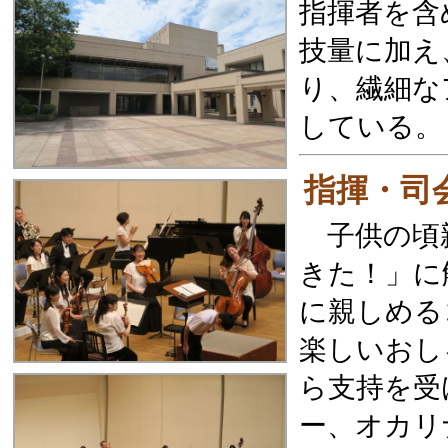
指揮者を含
技量に加え
り、繊細な
している。
指揮・司
子供の頃親
きた！」に
に親しめ
楽しいおし
ら支持を受
ー、オカリ