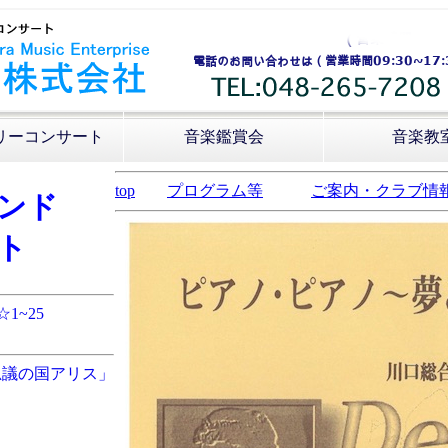
リーコンサート
音楽鑑賞会
音楽教
top
プログラム等
ご案内・クラブ情
ンド
ト
☆1~25
思議の国アリス」