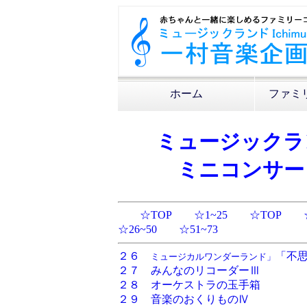
ホーム
ファミ
ミュージックラ
ミニコンサー
☆TOP
☆1~25
☆TOP
☆26~50
☆51~73
２６
「不
ミュージカルワンダーランド」
２７ みんなのリコーダーⅢ
２８ オーケストラの玉手箱
２９ 音楽のおくりものⅣ