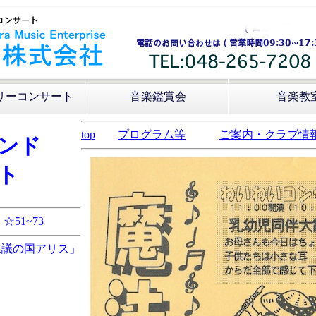
リーコンサート
音楽鑑賞会
音楽教
top
プログラム等
ご案内・クラブ情
ンド
ト
☆51~73
思議の国アリス」