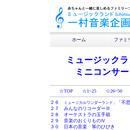
ホーム
ファミ
ミュージックラ
ミニコンサー
☆TOP
☆1~25
☆26~50
２６
「不
ミュージカルワンダーランド」
２７ みんなのリコーダーⅢ
２８ オーケストラの玉手箱
２９ 音楽のおくりものⅣ
３０ 日本の音楽 箏のひびき