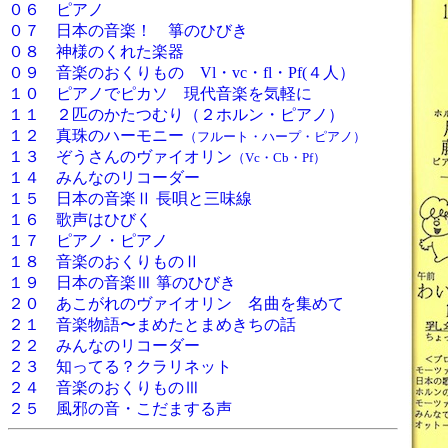
０６ ピアノ
０７ 日本の音楽！ 箏のひびき
０８ 神様のくれた楽器
０９ 音楽のおくりもの Vl・vc・fl・Pf(４人）
１０ ピアノでピカソ 現代音楽を気軽に
１１ ２匹のかたつむり（２ホルン・ピアノ）
１２ 真珠のハーモニー
（フルート・ハープ・ピアノ）
１３ ぞうさんのヴァイオリン
（Vc・Cb・Pf）
１４ みんなのリコーダー
１５ 日本の音楽Ⅱ 長唄と三味線
１６ 歌声はひびく
１７ ピアノ・ピアノ
１８ 音楽のおくりものⅡ
１９ 日本の音楽Ⅲ 箏のひびき
２０ あこがれのヴァイオリン 名曲を集めて
２１ 音楽物語〜まめたとまめきちの話
２２ みんなのリコーダー
２３ 知ってる？クラリネット
２４ 音楽のおくりものⅢ
２５ 風邪の音・こだまする声