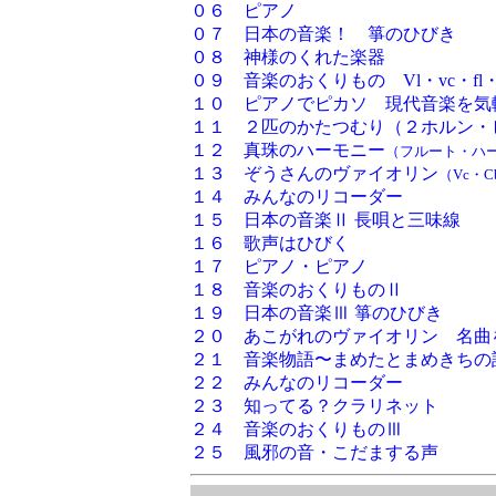
０６ ピアノ
０７ 日本の音楽！ 箏のひびき
０８ 神様のくれた楽器
０９ 音楽のおくりもの Vl・vc・fl・
１０ ピアノでピカソ 現代音楽を気
１１ ２匹のかたつむり（２ホルン・
１２ 真珠のハーモニー
（フルート・ハ
１３ ぞうさんのヴァイオリン
（Vc・C
１４ みんなのリコーダー
１５ 日本の音楽Ⅱ 長唄と三味線
１６ 歌声はひびく
１７ ピアノ・ピアノ
１８ 音楽のおくりものⅡ
１９ 日本の音楽Ⅲ 箏のひびき
２０ あこがれのヴァイオリン 名曲
２１ 音楽物語〜まめたとまめきちの
２２ みんなのリコーダー
２３ 知ってる？クラリネット
２４ 音楽のおくりものⅢ
２５ 風邪の音・こだまする声