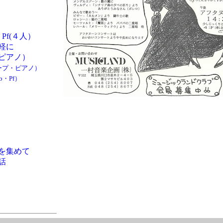
Pf(４人）
軽に
ピアノ）
ープ・ピアノ）
b・Pf）
を集めて
話