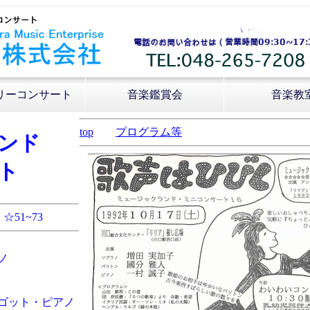
リーコンサート
音楽鑑賞会
音楽教
top
プログラム等
ンド
ト
☆51~73
ノ
ゴット・ピアノ