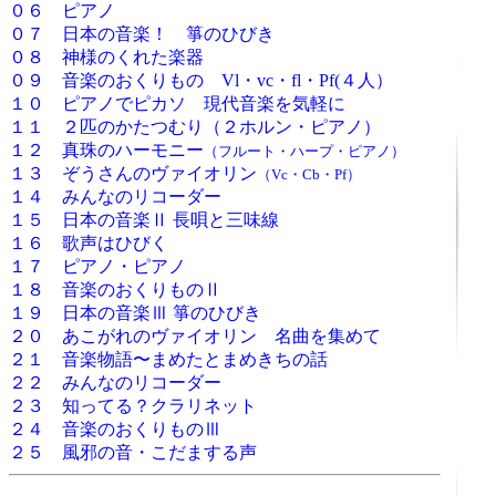
０６ ピアノ
０７ 日本の音楽！ 箏のひびき
０８ 神様のくれた楽器
０９ 音楽のおくりもの Vl・vc・fl・Pf(４人）
１０ ピアノでピカソ 現代音楽を気軽に
１１ ２匹のかたつむり（２ホルン・ピアノ）
１２ 真珠のハーモニー
（フルート・ハープ・ピアノ）
１３ ぞうさんのヴァイオリン
（Vc・Cb・Pf）
１４ みんなのリコーダー
１５ 日本の音楽Ⅱ 長唄と三味線
１６ 歌声はひびく
１７ ピアノ・ピアノ
１８ 音楽のおくりものⅡ
１９ 日本の音楽Ⅲ 箏のひびき
２０ あこがれのヴァイオリン 名曲を集めて
２１ 音楽物語〜まめたとまめきちの話
２２ みんなのリコーダー
２３ 知ってる？クラリネット
２４ 音楽のおくりものⅢ
２５ 風邪の音・こだまする声