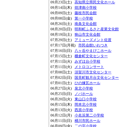
09月23日(土)
高知県立県民文化ホール
09月14日(木)
焼津南小学校
09月09日(土)
藤枝市民会館
09月08日(金)
第一小学校
08月26日(土)
南条文化会館
08月20日(日)
明和町ふるさと産業文化館
08月19日(土)
狭山市文化会館
07月29日(土)
アミューズメント佐渡
07月17日(月祝)
市民会館いわつき
07月16日(日)
八ヶ岳やまびこホール
07月15日(土)
棚倉町文化センター
07月11日(火)
みずほ台小学校
07月11日(火)
メトロコンサート
07月08日(土)
須賀川市文化センター
07月02日(日)
国見町観月台文化センター
07月01日(土)
ひの煉瓦ホール
06月27日(火)
泉北小学校
06月25日(日)
ノバホール
06月20日(火)
東山口小学校
06月15日(木)
岡本北小学校
06月13日(火)
西原小学校
06月12日(月)
小名浜第二小学校
06月11日(日)
桶川市民ホール
06月09日(金)
二の宮小学校