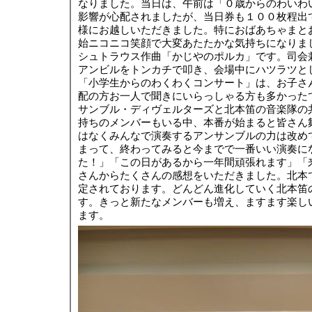
なりました。当日は、午前は「０歳からのわいわ
影響が心配されましたが、当日券も１００枚程出
様にお越しいただきました。特におばあちゃまと
始ニコニコ笑顔で大変あたたかな気持ちになりま
シュトラウス作曲「かじやのポルカ」です。司会
アンビルをトンカチで叩き、会場中にハツラツと
「小学生からのわくわくコンサート」は、お子さ
配の方お一人で聞きにいらっしゃる方も多かった
サンブル・ディヴェルターズと北本笛の音楽隊の
持ちのメンバーもいる中、本番が始まると皆さん
はなくみんなで演奏するアンサンブルの力は改め
まって、終わってみると今までで一番いい演奏に
た！」「この日があるから一年間頑張れます」「
さんからたくさんの感想をいただきました。北本
定されております。どんどん進化していく北本笛
す。きっと新たなメンバーも増え、ますます楽し
ます。