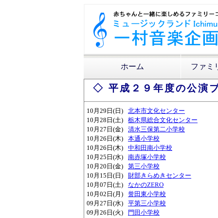
ホーム
ファミ
◇ 平成２９年度の公演ブ
10月29日(日)
北本市文化センター
10月28日(土)
栃木県総合文化センター
10月27日(金)
清水三保第二小学校
10月26日(木)
本通小学校
10月26日(木)
中和田南小学校
10月25日(水)
南赤塚小学校
10月20日(金)
第三小学校
10月15日(日)
財部きらめきセンター
10月07日(土)
なかのZERO
10月02日(月)
誉田東小学校
09月27日(水)
平第三小学校
09月26日(火)
門田小学校