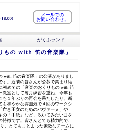
メールでの
お問い合わせ。
室
がくふランド
の with 笛の音楽隊」
with 笛の音楽隊」の公演がありまし
です。近隣の皆さんが公募で集まり結
めての「音楽のおくりもの with 笛
ー教室として毎月練習を重ね、今年も
々も１年ぶりの再会を果たしたり、新
ても和やかな雰囲気で４回のワークシ
「亡き王女のためのパヴァーヌ」や
キの「手紙」など、吹いてみたい曲を
の特徴です。皆さんとても精力的で、
さり、とてもまとまった素敵なチームに