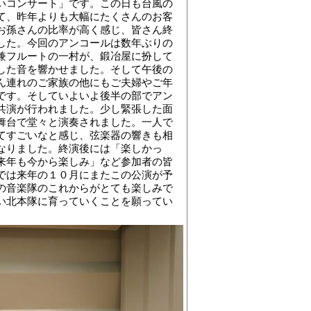
いコンサート」です。この日も台風の
て、昨年よりも大幅にたくさんのお客
お孫さんの比率が高く感じ、皆さん終
した。今回のアンコールは数年ぶりの
兼フルートの一村が、鍛冶屋に扮して
した音を響かせました。そして午後の
ん連れのご家族の他にもご夫婦やご年
です。そしていよいよ後半の部でアン
共演が行われました。少し緊張した面
舞台で堂々と演奏されました。一人で
てすごいなと感じ、弦楽器の響きも相
なりました。終演後には「楽しかっ
来年も今から楽しみ」など参加者の皆
では来年の１０月にまたこの公演が予
の音楽隊のこれからがとても楽しみで
い北本隊に育っていくことを願ってい