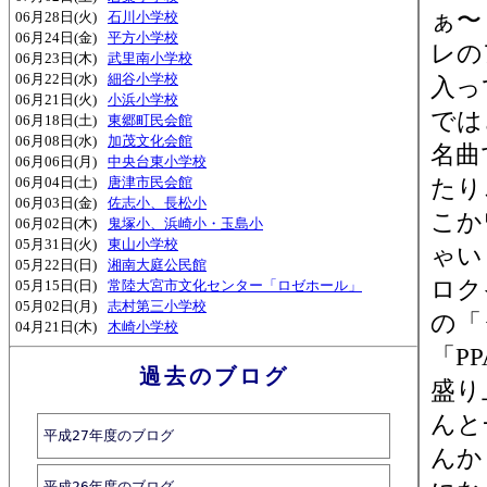
ぁ〜
06月28日(火)
石川小学校
06月24日(金)
平方小学校
レの
06月23日(木)
武里南小学校
06月22日(水)
細谷小学校
入っ
06月21日(火)
小浜小学校
では
06月18日(土)
東郷町民会館
06月08日(水)
加茂文化会館
名曲
06月06日(月)
中央台東小学校
06月04日(土)
唐津市民会館
たり
06月03日(金)
佐志小、長松小
こか
06月02日(木)
鬼塚小、浜崎小・玉島小
05月31日(火)
東山小学校
ゃい
05月22日(日)
湘南大庭公民館
ロク
05月15日(日)
常陸大宮市文化センター「ロゼホール」
05月02日(月)
志村第三小学校
の「
04月21日(木)
木崎小学校
「P
過去のブログ
盛り
んと
平成27年度のブログ
んか
平成26年度のブログ