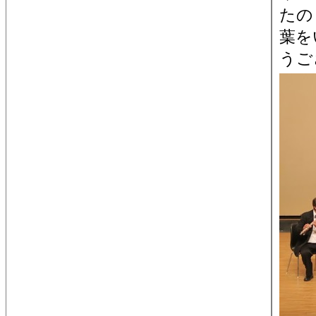
たの
葉を
うご