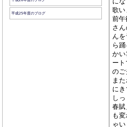
にな
歌い
平成25年度のブログ
前午
さん
んを
ら踊
かい
ート
のご
また
にき
しっ
春賦
も変
ゃい