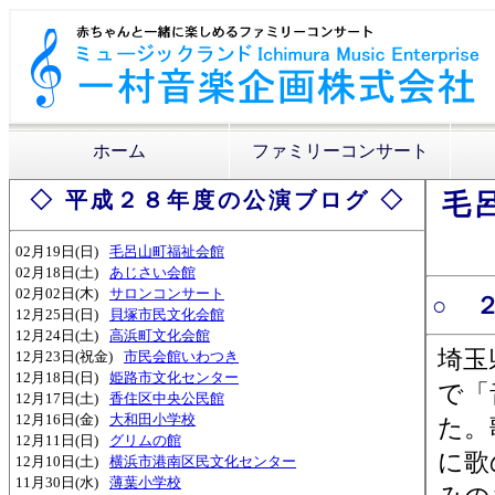
ホーム
ファミリーコンサート
◇ 平成２８年度の公演ブログ ◇
毛
02月19日(日)
毛呂山町福祉会館
02月18日(土)
あじさい会館
02月02日(木)
サロンコンサート
○ 
12月25日(日)
貝塚市民文化会館
12月24日(土)
高浜町文化会館
埼玉
12月23日(祝金)
市民会館いわつき
12月18日(日)
姫路市文化センター
で「
12月17日(土)
香住区中央公民館
12月16日(金)
大和田小学校
た。
12月11日(日)
グリムの館
に歌
12月10日(土)
横浜市港南区民文化センター
11月30日(水)
薄葉小学校