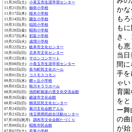
みの
11月26日(土)
小美玉市生涯学習センター
11月21日(月)
御幸小学校
かな
11月17日(木)
桜木小学校
もろ
11月14日(月)
園生小学校
10月31日(月)
稲田小学校
もに
10月28日(金)
昭和小学校
き、
10月27日(木)
初富小学校
10月25日(火)
成増小学校
も恵
10月22日(土)
岐阜市文化センター
10月16日(日)
北本市文化センター
当日
10月12日(水)
サロンコンサート
間に
10月08日(土)
小美玉市生涯学習センター
10月02日(日)
長与町民文化ホール
手を
10月01日(土)
コスモスコモン
09月21日(水)
郷ヶ丘小学校
ゃい
09月03日(土)
秋川キララホール
育園
08月28日(日)
池田町能楽の里文化交流会館
08月26日(金)
砺波市文化会館
をと
08月14日(日)
鶴見区民文化センター
07月24日(日)
菊川文化会館アエル
ー舞
07月23日(土)
埼玉県県民総合活動センター
の曲
07月18日(祝月)
調布市文化会館たづくり
07月09日(土)
昭島市民会館
が始
07月02日(土)
若葉小学校